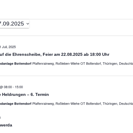
7.09.2025
gen
1 Juli, 2025
uf die Ehrenscheibe, Feier am 22.08.2025 ab 18:00 Uhr
Pfaffenrainweg, Roßleben-Wiehe OT Bottendorf, Thüringen, Deutschl
ndanlage Bottendorf
 @ 08:00
-
15:00
 Heldrungen – 6. Termin
Pfaffenrainweg, Roßleben-Wiehe OT Bottendorf, Thüringen, Deutschl
ndanlage Bottendorf
5
werda