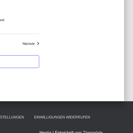
and
Veranstaltungen
Nächste
INSTELLUNGEN
EINWILLIGUNGEN WIDERRUFEN
Hestia | Entwickelt von
ThemeIsle