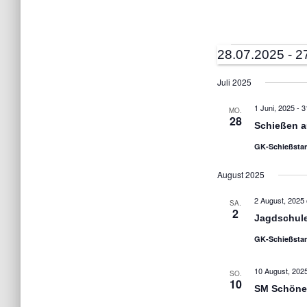
28.07.2025
 - 
2
Veranstaltun
D
Juli 2025
a
1 Juni, 2025
-
3
MO.
t
28
Schießen a
u
GK-Schießsta
m
w
August 2025
ä
2 August, 2025
SA.
h
2
Jagdschule
l
GK-Schießsta
e
n
10 August, 202
SO.
10
SM Schöne
.