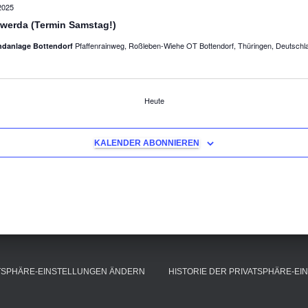
2025
erda (Termin Samstag!)
Pfaffenrainweg, Roßleben-Wiehe OT Bottendorf, Thüringen, Deutschl
ndanlage Bottendorf
en
Heute
KALENDER ABONNIEREN
TSPHÄRE-EINSTELLUNGEN ÄNDERN
HISTORIE DER PRIVATSPHÄRE-E