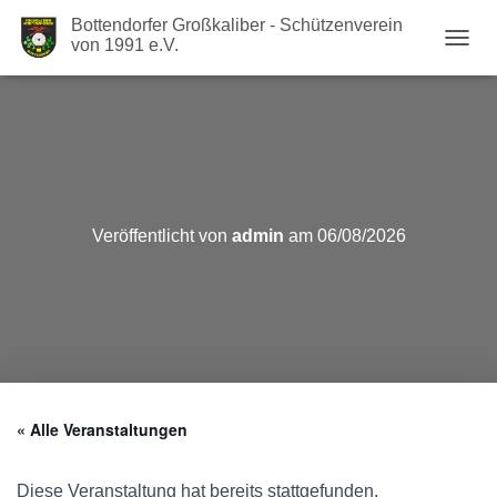
Bottendorfer Großkaliber - Schützenverein
von 1991 e.V.
N
A
V
I
G
A
T
I
O
Veröffentlicht von
admin
am
06/08/2026
N
U
M
S
C
H
A
L
T
« Alle Veranstaltungen
E
N
Diese Veranstaltung hat bereits stattgefunden.