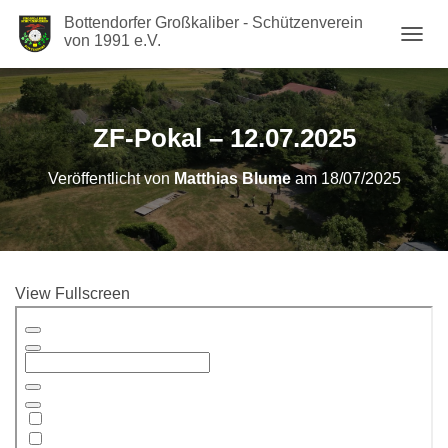
Bottendorfer Großkaliber - Schützenverein
von 1991 e.V.
N
A
V
I
G
ZF-Pokal – 12.07.2025
A
T
Veröffentlicht von
Matthias Blume
am
18/07/2025
I
O
N
U
M
S
View Fullscreen
C
H
Zum
A
PDF-
L
Inhalt
T
springen
E
N