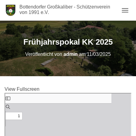
Bottendorfer Großkaliber - Schützenverein
von 1991 e.V.
N
A
V
I
G
Frühjahrspokal KK 2025
A
T
Veröffentlicht von
admin
am
11/03/2025
I
O
N
U
M
S
View Fullscreen
C
H
Zum
A
PDF-
L
Inhalt
T
springen
E
N