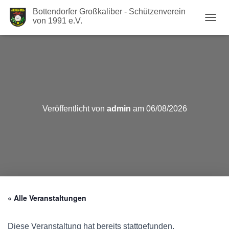
Bottendorfer Großkaliber - Schützenverein
von 1991 e.V.
N
A
V
I
G
A
T
I
O
Veröffentlicht von
admin
am
06/08/2026
N
U
M
S
C
H
A
L
T
« Alle Veranstaltungen
E
N
Diese Veranstaltung hat bereits stattgefunden.