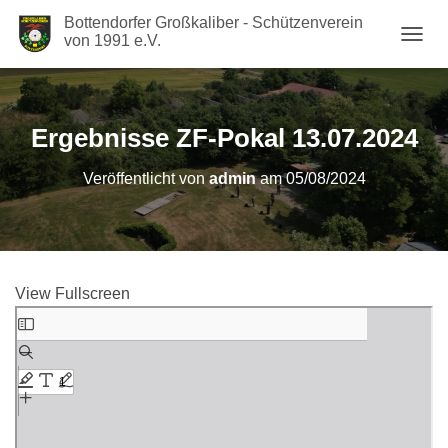
Bottendorfer Großkaliber - Schützenverein
von 1991 e.V.
N
A
V
I
G
Ergebnisse ZF-Pokal 13.07.2024
A
T
Veröffentlicht von
admin
am
05/08/2024
I
O
N
U
M
S
View Fullscreen
C
H
Zum
A
PDF-
L
Inhalt
T
springen
E
N