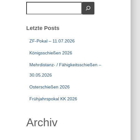
S
u
c
h
Letzte Posts
e
n
ZF-Pokal – 11.07.2026
Königsschießen 2026
Mehrdistanz- / Fähigkeitsschießen –
30.05.2026
Osterschießen 2026
Frühjahrspokal KK 2026
Archiv