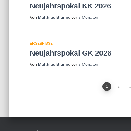
Neujahrspokal KK 2026
Von
Matthias Blume
, vor
7 Monaten
ERGEBNISSE
Neujahrspokal GK 2026
Von
Matthias Blume
, vor
7 Monaten
Seitennummerierung
1
2
der
Beiträge